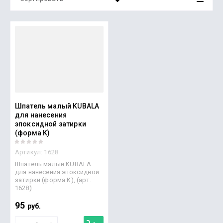
Цена - убывание
Цена - возрастание
Название - Я-А
Название - А-Я
Шпатель малый KUBALA
для нанесения
эпоксидной затирки
(форма K)
Артикул:
1628
Шпатель малый KUBALA
для нанесения эпоксидной
затирки (форма K), (арт.
1628)
95
руб.