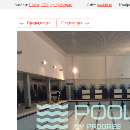
Альбом:
Школа, СПб, пр.Кузнецова
Сайт:
pool4u.ru
Изобра
Предыдущее
Следующее