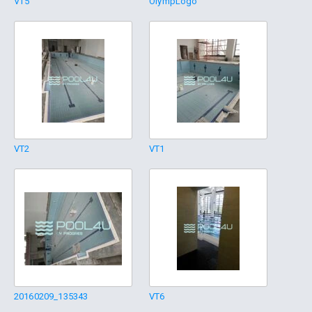
VT5
OlympLogo
VT2
VT1
20160209_135343
VT6