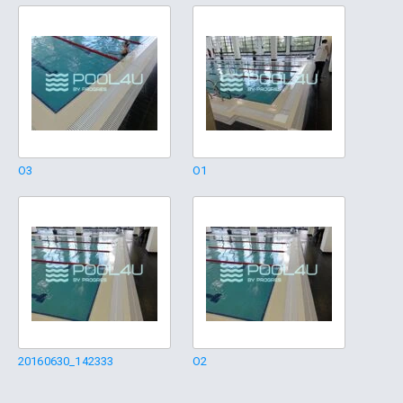
O3
O1
20160630_142333
O2