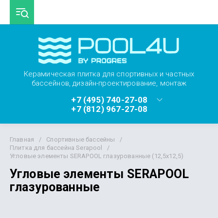
Керамическая плитка для спортивных и частных
бассейнов, дизайн-проектирование, монтаж
+7 (495) 740-27-08
+7 (812) 967-27-08
Главная
/
Спортивные бассейны
/
Плитка для бассейна Serapool
/
Угловые элементы SERAPOOL глазурованные (12,5х12,5)
Угловые элементы SERAPOOL
глазурованные