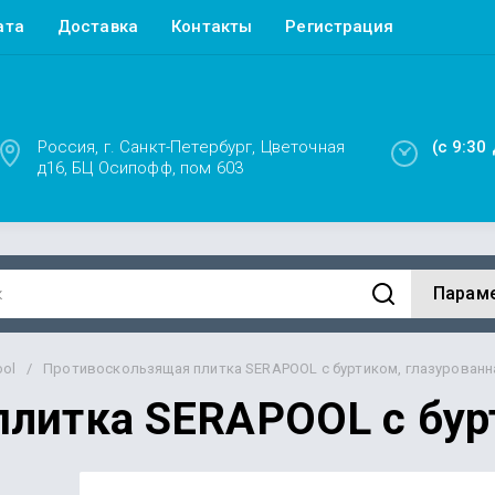
ата
Доставка
Контакты
Регистрация
Россия, г. Санкт-Петербург, Цветочная
(с 9:30
д16, БЦ Осипофф, пом 603
Парам
ool
/
Противоскользящая плитка SERAPOOL с буртиком, глазурованна
литка SERAPOOL с бурт