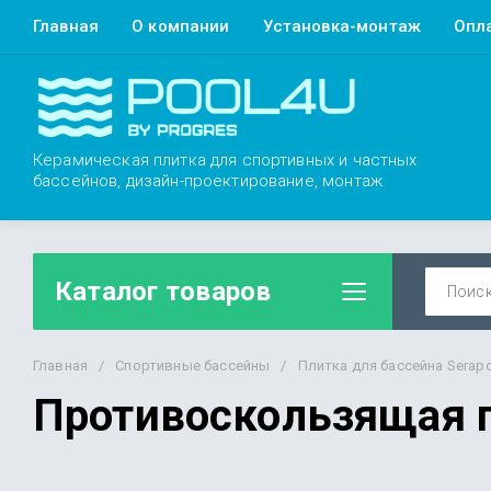
Главная
О компании
Установка-монтаж
Опл
Керамическая плитка для спортивных и частных
бассейнов, дизайн-проектирование, монтаж
Каталог товаров
Главная
/
Спортивные бассейны
/
Плитка для бассейна Serap
Противоскользящая п