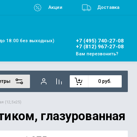
Акции
Доставка
+7 (495) 740-27-08
 до 18:00 без выходных)
+7 (812) 967-27-08
Вам перезвонить?
етры
0
руб.
я (12,5х25)
иком, глазурованная