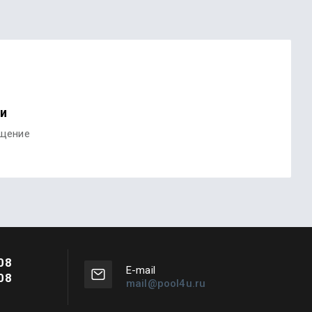
ми
бщение
08
Е-mail
08
mail@pool4u.ru