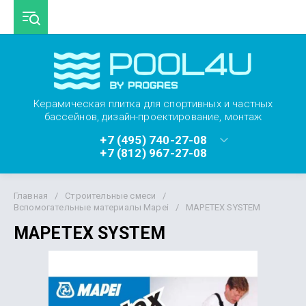
Керамическая плитка для спортивных и частных
бассейнов, дизайн-проектирование, монтаж
+7 (495) 740-27-08
+7 (812) 967-27-08
Главная
/
Строительные смеси
/
Вспомогательные материалы Mapei
/
MAPETEX SYSTEM
MAPETEX SYSTEM