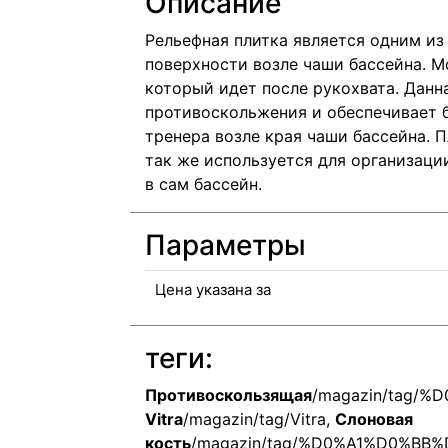
Описание
Рельефная плитка является одним из
поверхности возле чаши бассейна. М
который идет после рукохвата. Данн
противоскольжения и обеспечивает б
тренера возле края чаши бассейна. 
так же используется для организации
в сам бассейн.
Параметры
Цена указана за
теги:
Противоскользящая
/magazin/tag
Vitra
/magazin/tag/Vitra
,
Слоновая
кость
/magazin/tag/%D0%A1%D0%