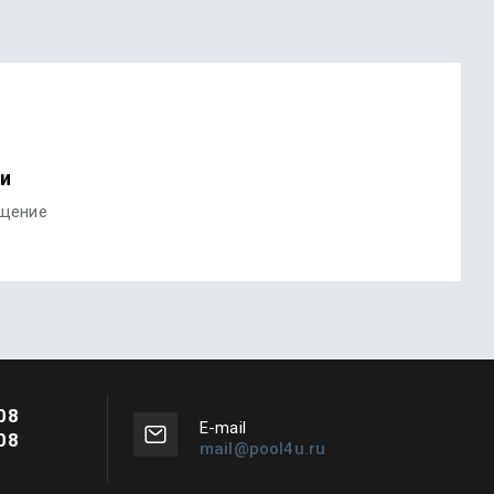
ми
бщение
08
Е-mail
08
mail@pool4u.ru