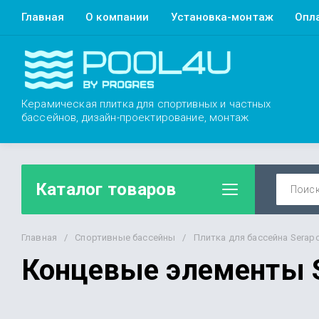
Главная
О компании
Установка-монтаж
Опл
Керамическая плитка для спортивных и частных
бассейнов, дизайн-проектирование, монтаж
Каталог товаров
Главная
/
Спортивные бассейны
/
Плитка для бассейна Serap
Концевые элементы 