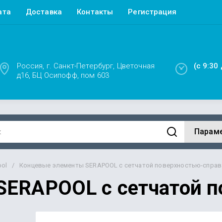
ата
Доставка
Контакты
Регистрация
Россия, г. Санкт-Петербург, Цветочная
(с 9:30
д16, БЦ Осипофф, пом 603
Парам
ool
/
Концевые элементы SERAPOOL с сетчатой поверхностью-справа
SERAPOOL с сетчатой п