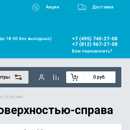
Акции
Доставка
+7 (495) 740-27-08
 до 18:00 без выходных)
+7 (812) 967-27-08
Вам перезвонить?
етры
0
руб.
 (12,5х25см)
оверхностью-справа